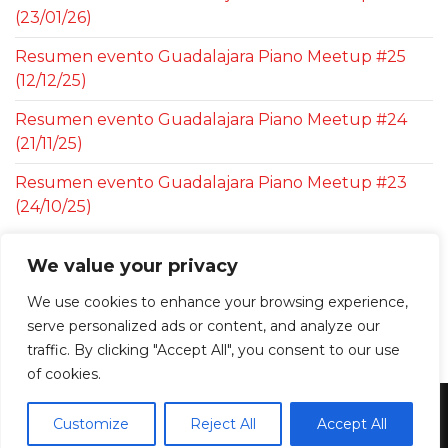
(23/01/26)
Resumen evento Guadalajara Piano Meetup #25
(12/12/25)
Resumen evento Guadalajara Piano Meetup #24
(21/11/25)
Resumen evento Guadalajara Piano Meetup #23
(24/10/25)
We value your privacy
Recent Comments
We use cookies to enhance your browsing experience,
No hay comentarios que mostrar.
serve personalized ads or content, and analyze our
traffic. By clicking "Accept All", you consent to our use
of cookies.
@2026 PianoMeetups
Customize
Reject All
Accept All