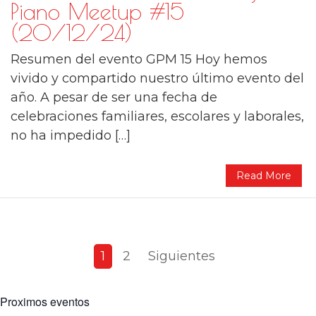
Piano Meetup #15
(20/12/24)
Resumen del evento GPM 15 Hoy hemos
vivido y compartido nuestro último evento del
año. A pesar de ser una fecha de
celebraciones familiares, escolares y laborales,
no ha impedido […]
Read More
Paginación
1
2
Siguientes
de
entradas
Proximos eventos