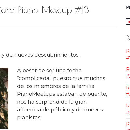
P
jara Piano Meetup #13
Av
R
R
s y de nuevos descubrimientos.
#
R
A pesar de ser una fecha
#
“complicada” puesto que muchos
de los miembros de la familia
R
PianoMeetups estaban de puente,
#
nos ha sorprendido la gran
R
afluencia de público y de nuevos
#
pianistas.
R